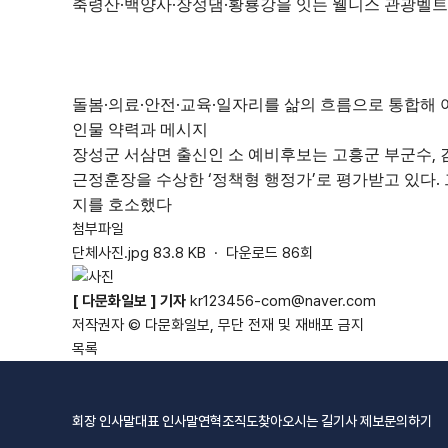
·
·
·
축령산
백양사
장성댐
황룡강을 잇는 웰니스 관광벨트
·
·
·
·
돌봄
의료
안전
교육
일자리를 삶의 흐름으로 통합해
인물 약력과 메시지
,
장성군 서삼면 출신인 소 예비후보는 고흥군 부군수
‘
’
.
근정훈장을 수상한
정책형 행정가
로 평가받고 있다
지를 호소했다
첨부파일
단체사진.jpg
83.8 KB · 다운로드 86회
[ 다문화일보 ] 기자
kr123456-com@naver.com
저작권자 © 다문화일보, 무단 전재 및 재배포 금지
목록
회장 인사말
대표 인사말
연혁
조직도
찾아오시는 길
기사 제보
문의하기