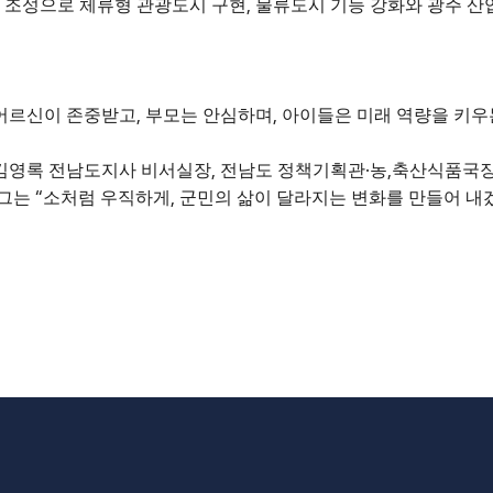
,
 조성으로 체류형 관광도시 구현
물류도시 기능 강화와 광주 산
,
,
 어르신이 존중받고
부모는 안심하며
아이들은 미래 역량을 키우
,
·
,
김영록 전남도지사 비서실장
전남도 정책기획관
농
축산식품국
“
,
그는
소처럼 우직하게
군민의 삶이 달라지는 변화를 만들어 내