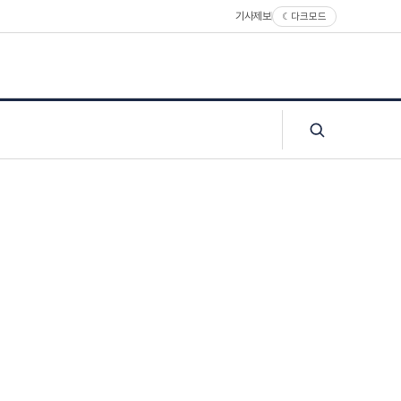
기사제보
☾
다크모드
검색