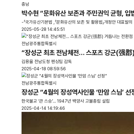
충남
박수현 “문화유산 보존과 주민권익 균형, 입
-「국가유산기본법 ,「문화유산의 보존 및 활용법」개정안 대표발의 -
2025-05-28 14:45:51
전남광주통합특별시
“장성군 최초 전남체전… 스포츠 강군(强郡)
김용율 전남도청 펜싱팀 감독
2025-04-18 08:59:56
전남광주통합특별시
장성군 “4월의 장성역사인물 ‘만암 스님’ 선
한국불교 ‘큰 스승’… 1947년 백양사 고불총림 설립
2025-04-14 14:19:46