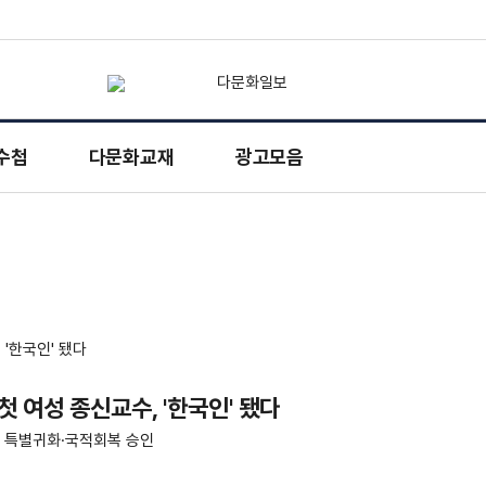
수첩
다문화교재
광고모음
 여성 종신교수, '한국인' 됐다
명 특별귀화·국적회복 승인