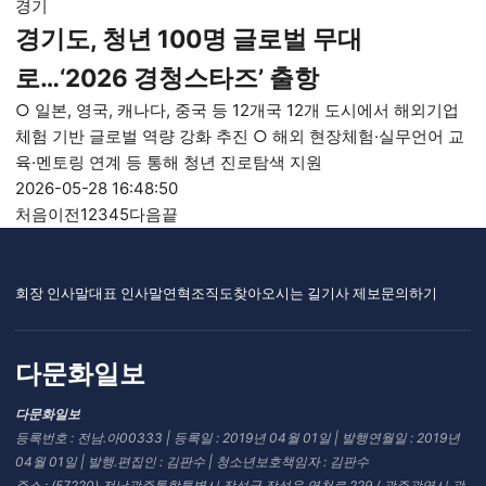
경기
경기도, 청년 100명 글로벌 무대
로…‘2026 경청스타즈’ 출항
○ 일본, 영국, 캐나다, 중국 등 12개국 12개 도시에서 해외기업
체험 기반 글로벌 역량 강화 추진 ○ 해외 현장체험·실무언어 교
육·멘토링 연계 등 통해 청년 진로탐색 지원
2026-05-28 16:48:50
처음
이전
1
2
3
4
5
다음
끝
회장 인사말
대표 인사말
연혁
조직도
찾아오시는 길
기사 제보
문의하기
다문화일보
다문화일보
등록번호 : 전남.아00333 | 등록일 : 2019년 04월 01일 | 발행연월일 : 2019년
04월 01일 | 발행.편집인 : 김판수 | 청소년보호책임자 : 김판수
주소 : (57220) 전남광주통합특별시 장성군 장성읍 영천로 229 / 광주광역시 광